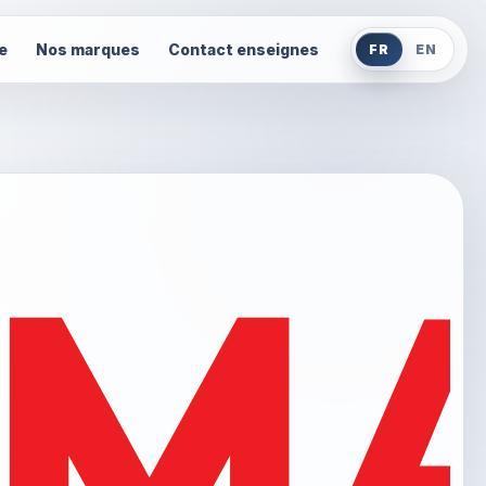
e
Nos marques
Contact enseignes
FR
EN