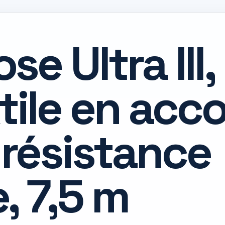
e Ultra III,
tile en acc
 résistance
, 7,5 m