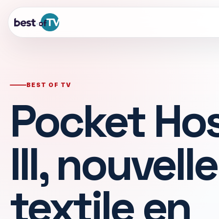
BEST OF TV
Pocket Hos
III, nouvell
textile en