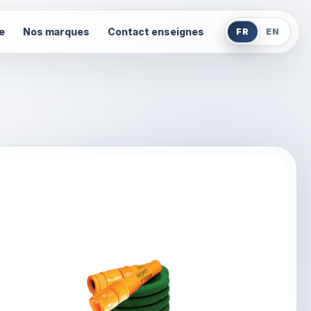
e
Nos marques
Contact enseignes
FR
EN